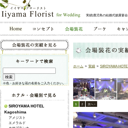
実績|鹿児島の結婚式披露宴
ホーム
>
実績
>
SIROYAMA HOTE
※色・お好きな花の名前をご入力ください。
1
2
次へ ›
SIROYAMA HOTEL
Kagoshima
アメジスト
エメラルド