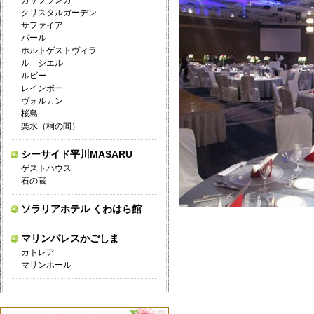
カサブランカ
クリスタルガーデン
サファイア
パール
ホルトゲストヴィラ
ル シエル
ルビー
レインボー
ヴォルカン
桜島
楽水（桐の間）
シーサイド平川MASARU
ゲストハウス
石の蔵
ソラリアホテル くわはら館
マリンパレスかごしま
カトレア
マリンホール