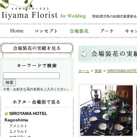
実績|鹿児島の結婚式披露宴
ホーム
>
実績
>
SIROYAMA HOTE
※色・お好きな花の名前をご入力ください。
SIROYAMA HOTEL
Kagoshima
アメジスト
エメラルド