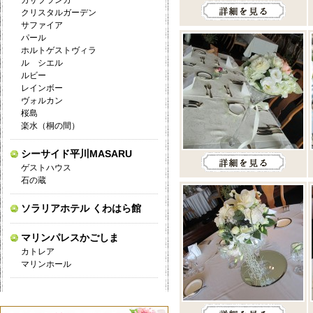
カサブランカ
クリスタルガーデン
サファイア
パール
ホルトゲストヴィラ
ル シエル
ルビー
レインボー
ヴォルカン
桜島
楽水（桐の間）
シーサイド平川MASARU
ゲストハウス
石の蔵
ソラリアホテル くわはら館
マリンパレスかごしま
カトレア
マリンホール