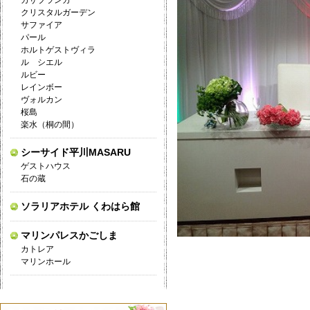
カサブランカ
クリスタルガーデン
サファイア
パール
ホルトゲストヴィラ
ル シエル
ルビー
レインボー
ヴォルカン
桜島
楽水（桐の間）
シーサイド平川MASARU
ゲストハウス
石の蔵
ソラリアホテル くわはら館
マリンパレスかごしま
カトレア
マリンホール