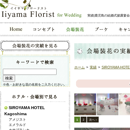
実績|鹿児島の結婚式披露宴
ホーム
>
実績
>
SIROYAMA HOTE
※色・お好きな花の名前をご入力ください。
SIROYAMA HOTEL
Kagoshima
アメジスト
1
2
次へ ›
エメラルド