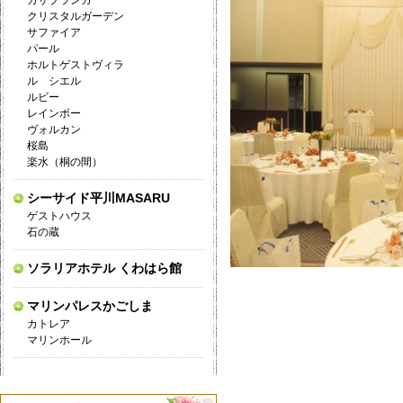
カサブランカ
クリスタルガーデン
サファイア
パール
ホルトゲストヴィラ
ル シエル
ルビー
レインボー
ヴォルカン
桜島
楽水（桐の間）
シーサイド平川MASARU
ゲストハウス
石の蔵
ソラリアホテル くわはら館
マリンパレスかごしま
カトレア
マリンホール