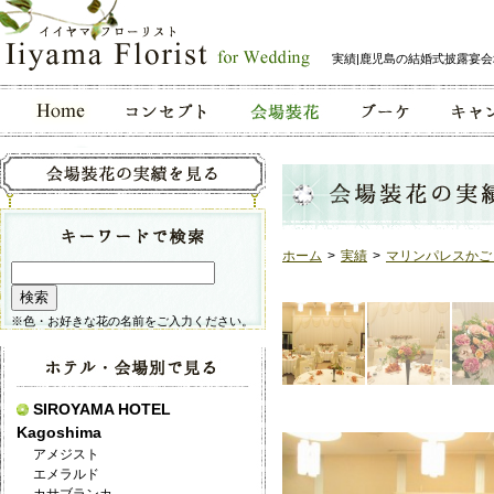
実績|鹿児島の結婚式披露宴
ホーム
>
実績
>
マリンパレスかご
※色・お好きな花の名前をご入力ください。
SIROYAMA HOTEL
Kagoshima
アメジスト
エメラルド