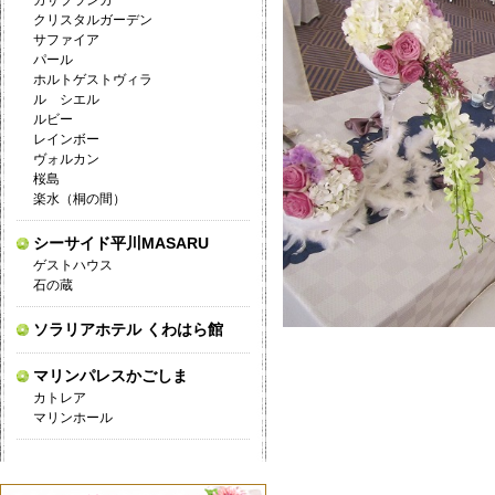
カサブランカ
クリスタルガーデン
サファイア
パール
ホルトゲストヴィラ
ル シエル
ルビー
レインボー
ヴォルカン
桜島
楽水（桐の間）
シーサイド平川MASARU
ゲストハウス
石の蔵
ソラリアホテル くわはら館
マリンパレスかごしま
カトレア
マリンホール