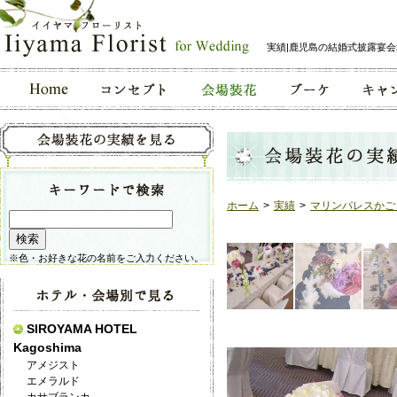
実績|鹿児島の結婚式披露宴
ホーム
>
実績
>
マリンパレスかご
※色・お好きな花の名前をご入力ください。
SIROYAMA HOTEL
Kagoshima
アメジスト
エメラルド