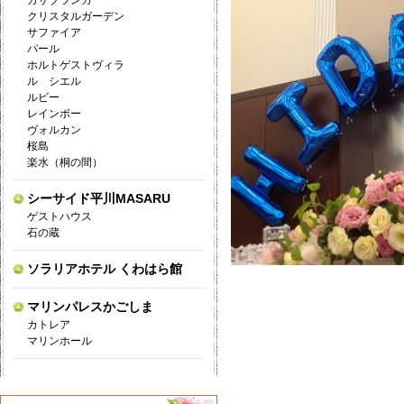
カサブランカ
クリスタルガーデン
サファイア
パール
ホルトゲストヴィラ
ル シエル
ルビー
レインボー
ヴォルカン
桜島
楽水（桐の間）
シーサイド平川MASARU
ゲストハウス
石の蔵
ソラリアホテル くわはら館
マリンパレスかごしま
カトレア
マリンホール