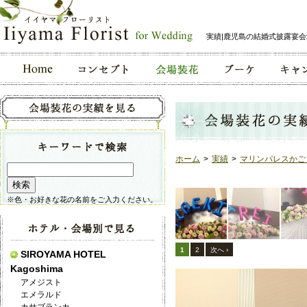
実績|鹿児島の結婚式披露宴
ホーム
>
実績
>
マリンパレスかご
※色・お好きな花の名前をご入力ください。
1
2
次へ ›
SIROYAMA HOTEL
Kagoshima
アメジスト
エメラルド