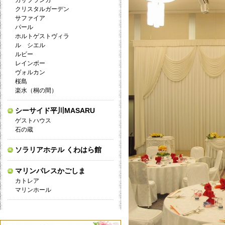
カサブランカ
クリスタルガーデン
サファイア
パール
ホルトゲストヴィラ
ル シエル
ルビー
レインボー
ヴォルカン
桜島
楽水（桐の間）
シーサイド平川MASARU
ゲストハウス
石の蔵
ソラリアホテル くわはら館
マリンパレスかごしま
カトレア
マリンホール