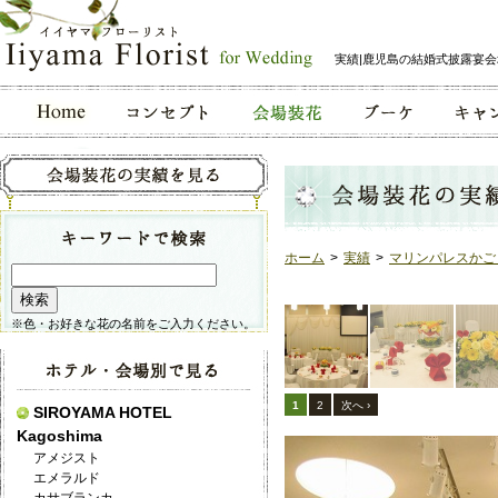
実績|鹿児島の結婚式披露宴
ホーム
>
実績
>
マリンパレスかご
※色・お好きな花の名前をご入力ください。
1
2
次へ ›
SIROYAMA HOTEL
Kagoshima
アメジスト
エメラルド