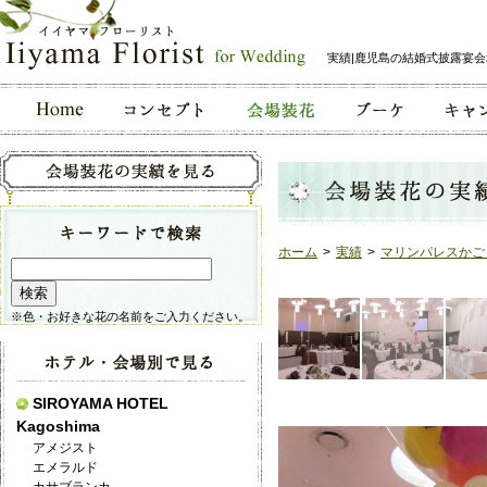
実績|鹿児島の結婚式披露宴
ホーム
>
実績
>
マリンパレスかご
※色・お好きな花の名前をご入力ください。
SIROYAMA HOTEL
Kagoshima
アメジスト
エメラルド