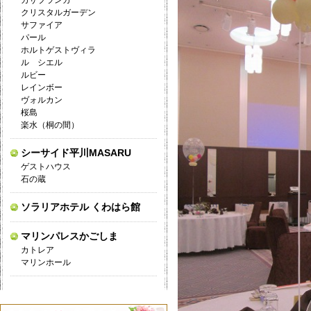
カサブランカ
クリスタルガーデン
サファイア
パール
ホルトゲストヴィラ
ル シエル
ルビー
レインボー
ヴォルカン
桜島
楽水（桐の間）
シーサイド平川MASARU
ゲストハウス
石の蔵
ソラリアホテル くわはら館
マリンパレスかごしま
カトレア
マリンホール