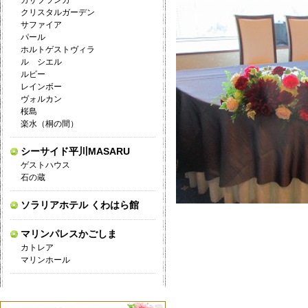
カサブランカ
クリスタルガーデン
サファイア
パール
ホルトゲストヴィラ
ル シエル
ルビー
レインボー
ヴォルカン
桜島
楽水（桐の間）
シーサイド平川MASARU
ゲストハウス
石の蔵
ソラリアホテル くわはら館
マリンパレスかごしま
カトレア
マリンホール