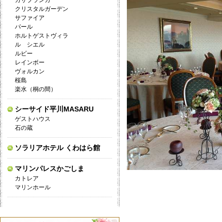
カサブランカ
クリスタルガーデン
サファイア
パール
ホルトゲストヴィラ
ル シエル
ルビー
レインボー
ヴォルカン
桜島
楽水（桐の間）
シーサイド平川MASARU
ゲストハウス
石の蔵
ソラリアホテル くわはら館
マリンパレスかごしま
カトレア
マリンホール