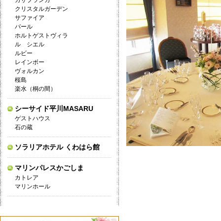
カサブランカ
クリスタルガーデン
サファイア
パール
ホルトゲストヴィラ
ル シエル
ルビー
レインボー
ヴォルカン
桜島
楽水（桐の間）
シーサイド平川MASARU
ゲストハウス
石の蔵
ソラリアホテル くわはら館
マリンパレスかごしま
カトレア
マリンホール