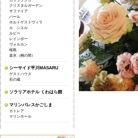
カサブランカ
クリスタルガーデン
サファイア
パール
ホルトゲストヴィラ
ル シエル
ルビー
レインボー
ヴォルカン
桜島
楽水（桐の間）
シーサイド平川MASARU
ゲストハウス
石の蔵
ソラリアホテル くわはら館
マリンパレスかごしま
カトレア
マリンホール