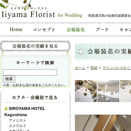
実績|鹿児島の結婚式披露宴
ホーム
>
実績
>
マリンパレスかご
※色・お好きな花の名前をご入力ください。
SIROYAMA HOTEL
Kagoshima
アメジスト
エメラルド