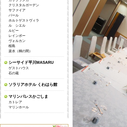
カサブランカ
クリスタルガーデン
サファイア
パール
ホルトゲストヴィラ
ル シエル
ルビー
レインボー
ヴォルカン
桜島
楽水（桐の間）
シーサイド平川MASARU
ゲストハウス
石の蔵
ソラリアホテル くわはら館
マリンパレスかごしま
カトレア
マリンホール