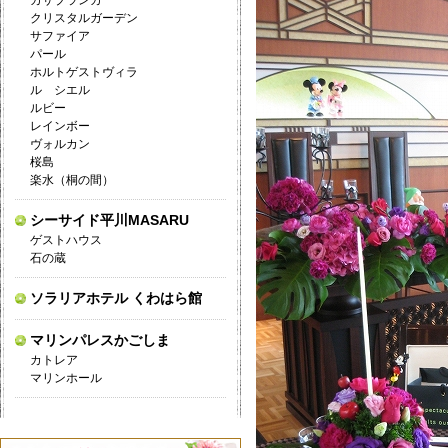
カサブランカ
クリスタルガーデン
サファイア
パール
ホルトゲストヴィラ
ル シエル
ルビー
レインボー
ヴォルカン
桜島
楽水（桐の間）
シーサイド平川MASARU
ゲストハウス
石の蔵
ソラリアホテル くわはら館
マリンパレスかごしま
カトレア
マリンホール