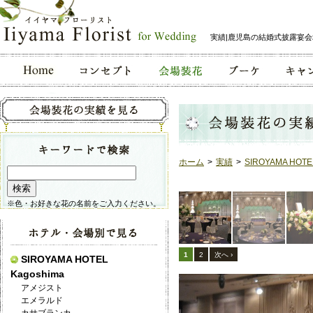
実績|鹿児島の結婚式披露宴
ホーム
>
実績
>
SIROYAMA HOTE
※色・お好きな花の名前をご入力ください。
1
2
次へ ›
SIROYAMA HOTEL
Kagoshima
アメジスト
エメラルド