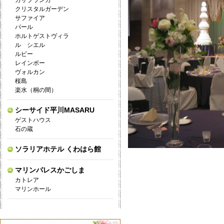
カサブランカ
クリスタルガーデン
サファイア
パール
ホルトゲストヴィラ
ル シエル
ルビー
レインボー
ヴォルカン
桜島
楽水（桐の間）
シーサイド平川MASARU
ゲストハウス
石の蔵
ソラリアホテル くわはら館
マリンパレスかごしま
カトレア
マリンホール