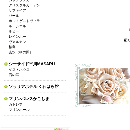
カサブランカ
クリスタルガーデン
サファイア
パール
ホルトゲストヴィラ
ル シエル
ルビー
レインボー
私
ヴォルカン
桜島
楽水（桐の間）
シーサイド平川MASARU
ゲストハウス
石の蔵
ソラリアホテル くわはら館
マリンパレスかごしま
カトレア
マリンホール